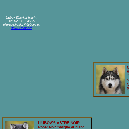
Liubov Siberian Husky
Tel: 02 33 93 45 25
elevage.husky@liubov.net
www.liubov.net
O
R
Y
S
N
P
LIUBOV'S ASTRE NOIR
Robe: Noir masqué et blanc