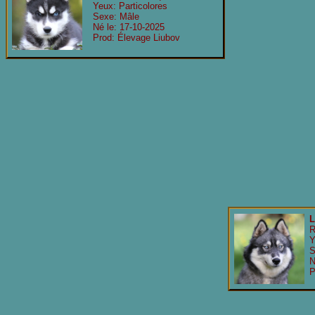
Yeux: Particolores
Sexe: Mâle
Né le: 17-10-2025
Prod: Élevage Liubov
R
Y
S
N
P