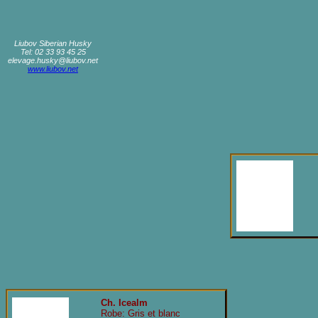
Liubov Siberian Husky
Tel: 02 33 93 45 25
elevage.husky@liubov.net
www.liubov.net
Ch. Icealm
Robe: Gris et blanc